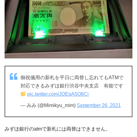
御祝儀用の新札を平日に両替し忘れてもATMで
対応できるみずほ銀行渋谷中央支店 有能です
pic.twitter.com/JQEqA5O6Ci
— みみ (@Mimikyu_mim)
September 26, 2021
みずほ銀行のatmで新札には両替はできません。