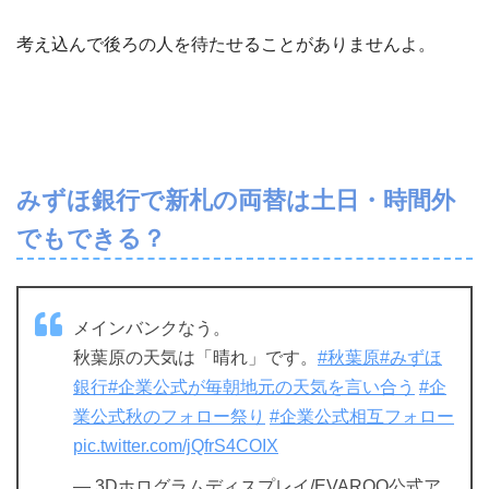
考え込んで後ろの人を待たせることがありませんよ。
みずほ銀行で新札の両替は土日・時間外
でもできる？
メインバンクなう。
秋葉原の天気は「晴れ」です。
#秋葉原
#みずほ
銀行
#企業公式が毎朝地元の天気を言い合う
#企
業公式秋のフォロー祭り
#企業公式相互フォロー
pic.twitter.com/jQfrS4COIX
— 3Dホログラムディスプレイ/EVAROO公式ア