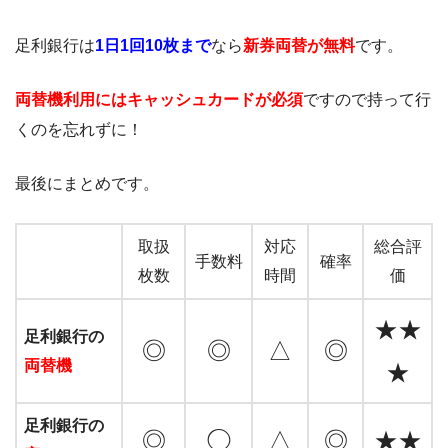
足利銀行は
1日1回10枚まで
なら
新券両替が無料
です。
両替機利用にはキャッシュカードが必須
ですので持って行
くのを忘れずに！
最後にまとめです。
取扱
対応
総合評
手数料
確率
枚数
時間
価
★★
足利銀行の
◎
◎
△
◎
両替機
★
足利銀行の
◎
◯
△
◎
★★