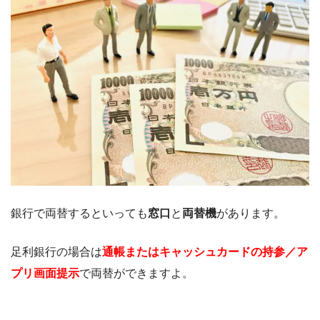
銀行で両替するといっても
窓口
と
両替機
があります。
足利銀行の場合は
通帳または
キャッシュカードの持参／ア
プリ画面提示
で両替ができますよ。