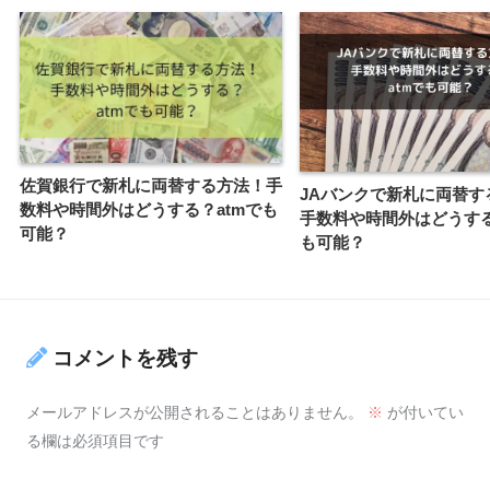
佐賀銀行で新札に両替する方法！手
JAバンクで新札に両替す
数料や時間外はどうする？atmでも
手数料や時間外はどうする
可能？
も可能？
コメントを残す
メールアドレスが公開されることはありません。
※
が付いてい
る欄は必須項目です