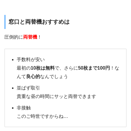
窓口と両替機おすすめは
圧倒的に
両替機
！
手数料が安い
最初の
10枚は無料
で、さらに
50枚まで
100円
！な
んて
良心的
なんでしょう
並ばず取引
貴重な昼の時間にサッと両替できます
非接触
このご時世ですからね…