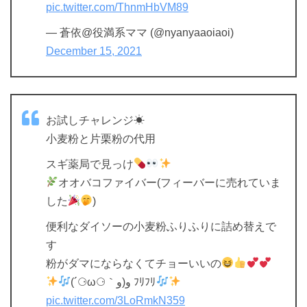
pic.twitter.com/ThnmHbVM89
— 蒼依@役満系ママ (@nyanyaaoiaoi)
December 15, 2021
お試しチャレンジ☀
小麦粉と片栗粉の代用
スギ薬局で見っけ
オオバコファイバー(フィーバーに売れていま
した
)
便利なダイソーの小麦粉ふりふりに詰め替えで
す
粉がダマにならなくてチョーいいの
(´⚆ω⚆｀و(و ﾌﾘﾌﾘ
pic.twitter.com/3LoRmkN359