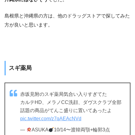
島根県と沖縄県の方は、他のドラッグストアで探してみた
方が良いと思います。
スギ薬局
赤坂見附のスギ薬局気合い入りすぎてた
カルテHD、メラノCC洗顔、ダヴスクラブ全部
話題の商品がてんこ盛りに置いてあったよ
pic.twitter.com/z7qAEAcNVd
—
ASUKA
10/14〜渡韓両顎+輪郭3点