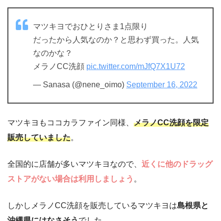
マツキヨでおひとりさま1点限り
だったから人気なのか？と思わず買った。人気
なのかな？
メラノCC洗顔
pic.twitter.com/mJfQ7X1U72
— Sanasa (@nene_oimo)
September 16, 2022
マツキヨもココカラファイン同様、
メラノCC洗顔を限定
販売していました
。
全国的に店舗が多いマツキヨなので、
近くに他のドラッグ
ストアがない場合は利用しましょう
。
しかしメラノCC洗顔を販売しているマツキヨは
島根県と
沖縄県にはなさそう
でした。