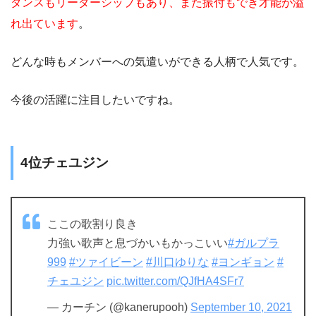
ダンスもリーダーシップもあり、また振付もでき才能が溢
れ出ています
。
どんな時もメンバーへの気遣いができる人柄で人気です。
今後の活躍に注目したいですね。
4位チェユジン
ここの歌割り良き
力強い歌声と息づかいもかっこいい
#ガルプラ
999
#ツァイビーン
#川口ゆりな
#ヨンギョン
#
チェユジン
pic.twitter.com/QJfHA4SFr7
— カーチン (@kanerupooh)
September 10, 2021