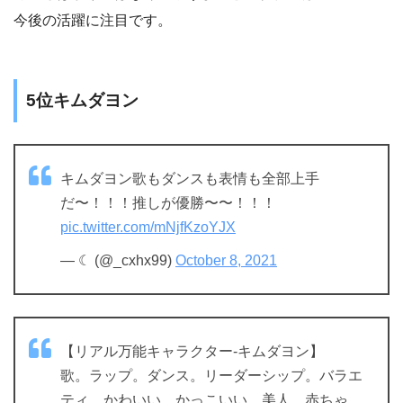
今後の活躍に注目です。
5位キムダヨン
キムダヨン歌もダンスも表情も全部上手
だ〜！！！推しが優勝〜〜！！！
pic.twitter.com/mNjfKzoYJX
— ☾ (@_cxhx99)
October 8, 2021
【リアル万能キャラクター-キムダヨン】
歌。ラップ。ダンス。リーダーシップ。バラエ
ティ。かわいい。かっこいい。美人。赤ちゃ