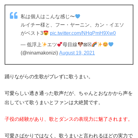
私は個人はこんな感じ〜
ルイチー様と、フー・ヤーニン、カン・イエソ
がベスト3
pic.twitter.com/NHqPmH9Xw0
— 低浮上
エツ
母目線
⊠☒
(@ninamakonizi)
August 19, 2021
踊りながらの生歌がブレずに歌うまい。
可愛らしい透き通った歌声だが、ちゃんとおなかから声を
出していて歌うまいとファンは大絶賛です。
子役の経験があり、歌とダンスの表現力に魅了されます。
可愛さばかりではなく、歌うまいと言われるほどの実力で