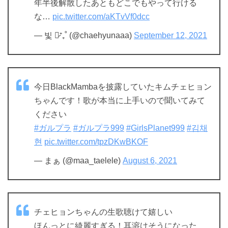
年半後解散したあともどこでもやって行ける
な…
pic.twitter.com/aKTvVf0dcc
— 빛 ♡̷⁺₊˚ (@chaehyunaaa)
September 12, 2021
今日BlackMambaを披露していたキムチェヒョン
ちゃんです！歌が本当に上手いので聞いてみて
ください
#ガルプラ
#ガルプラ999
#GirlsPlanet999
#김채
현
pic.twitter.com/tpzDKwBKOF
— まぁ (@maa_taelele)
August 6, 2021
チェヒョンちゃんの生歌聴けて嬉しい
ほんっとに綺麗すぎる！耳溶けそうになった