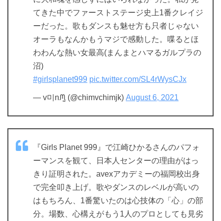
てきた中でファーストステージ史上1番クレイジ
ーだった。歌もダンスも魅せ方も只者じゃない
オーラもなんかもうマジで感動した。喋るとほ
わわんな熱い女最高(まんまとハマるガルプラの
沼)
#girlsplanet999
pic.twitter.com/SL4rWysCJx
— v미nᙏ̤̫ (@chimvchimjk)
August 6, 2021
『Girls Planet 999』で江崎ひかるさんのパフォ
ーマンスを観て、日本人センターの理由がはっ
きり証明された。avexアカデミーの福岡校出身
で完全叩き上げ。歌やダンスのレベルが高いの
はもちろん、1番驚いたのは心技体の「心」の部
分。場数、心構えがもう1人のプロとしても見劣