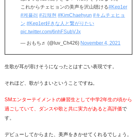
これからチェヒョンの美声を沢山聴ける
#Kep1er
#케플러
#김채현
#KimChaehyun
#キムチェヒョ
ン
#Kep1er好きな人と繋がりたい
pic.twitter.com/6nhFSubVJx
— おもち♬︎ (@luv_Ch426)
November 4, 2021
生歌が耳が溶けそうになったとはすごい表現です。
それほど、歌がうまいということですね。
SMエンターテイメントの練習生として中学2年生の頃から
過ごしていて、ダンスや歌と共に実力があると高評価
で
す。
デビューしてからまた、美声をきかせてくれるでしょう。