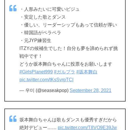
・人形みたいに可愛いビジュ
・安定した歌とダンス
・優しい、リーダーシップもあって信頼が厚い
・韓国語がペラペラ
・元JYP練習生
ITZYの候補生でした！自分も夢を諦められず挑
戦中です！
どうか坂本舞白ちゃんに投票をお願いします
#GirlsPlanet999
#ガルプラ
#坂本舞白
pic.twitter.com/tKsSvrpTCI
— 우미 (@seaseakpop)
September 28, 2021
坂本舞白ちゃんは歌もダンスも優秀すぎだから
絶対デビュー……
pic.twitter.com/T8VO9E39Jw