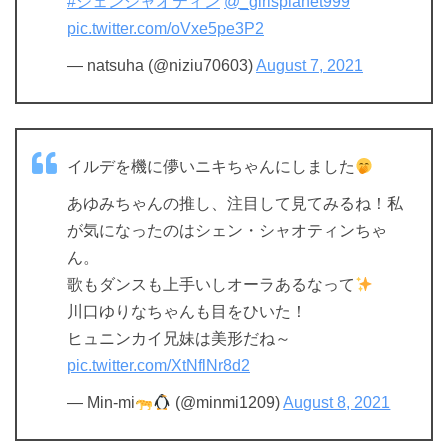
#シェンシャオティン
@_girlsplanet999
pic.twitter.com/oVxe5pe3P2
— natsuha (@niziu70603)
August 7, 2021
イルデを機に儚いニキちゃんにしました
あゆみちゃんの推し、注目して見てみるね！私
が気になったのはシェン・シャオティンちゃ
ん。
歌もダンスも上手いしオーラあるなって
川口ゆりなちゃんも目をひいた！
ヒュニンカイ兄妹は美形だね～
pic.twitter.com/XtNflNr8d2
— Min-mi
(@minmi1209)
August 8, 2021