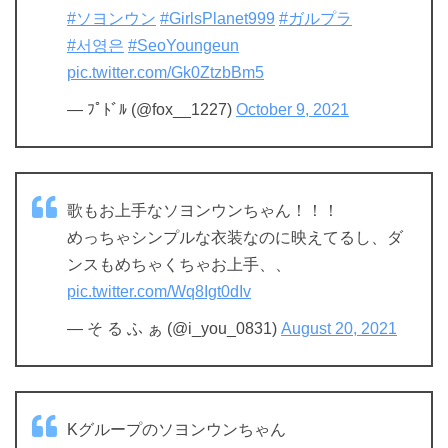
#ソヨンウン
#GirlsPlanet999
#ガルプラ
#서영은
#SeoYoungeun
pic.twitter.com/Gk0ZtzbBm5
— ﾌﾟﾄﾞﾙ (@fox__1227)
October 9, 2021
歌もお上手なソヨンウンちゃん！！！
めっちゃシンプルな衣装なのに映えてるし、ダ
ンスもめちゃくちゃお上手、、
pic.twitter.com/Wq8Igt0dIv
— そ る ふ ぁ (@i_you_0831)
August 20, 2021
Kグループのソヨンウンちゃん