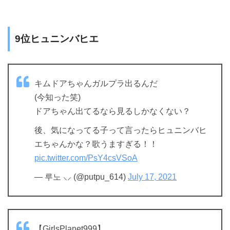
9位ヒュニンバヒエ
キムドアちゃんガルプラ出るんだ
(今知った笑)
ドアちゃん出てるなら見るしかなくない？
後、気になってる子って言ったらヒュニンバヒ
エちゃんかな？歌うますぎる！！
pic.twitter.com/PsY4csVSoA
— 루노 ⸜︎⸝‍ (@putpu_614)
July 17, 2021
【GirlsPlanet999】