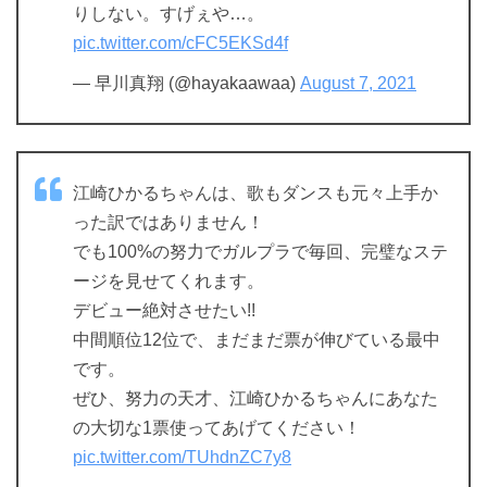
りしない。すげぇや…。
pic.twitter.com/cFC5EKSd4f
— 早川真翔 (@hayakaawaa)
August 7, 2021
江崎ひかるちゃんは、歌もダンスも元々上手か
った訳ではありません！
でも100%の努力でガルプラで毎回、完璧なステ
ージを見せてくれます。
デビュー絶対させたい!!
中間順位12位で、まだまだ票が伸びている最中
です。
ぜひ、努力の天才、江崎ひかるちゃんにあなた
の大切な1票使ってあげてください！
pic.twitter.com/TUhdnZC7y8