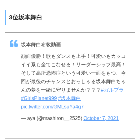
3位坂本舞白
坂本舞白布教動画
顔面優勝！歌もダンスも上手！可愛いもカッコ
イイ系も全てこなせる！リーダーシップ最高！
そして高所恐怖症という可愛い一面をもつ、今
回が最後のチャンスとおっしゃる坂本舞白ちゃ
んの夢を一緒に守りませんか？？？
#ガルプラ
#GirlsPlanet999
#坂本舞白
pic.twitter.com/GMLsuYa4g7
— aya (@mashiron__2525)
October 7, 2021