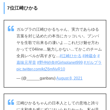
7位江崎ひかる
ガルプラの江崎ひかるちゃん、実力であらゆる
言葉を封じ込めたの本当にカッコいい。ブンバ
ヤを生歌で出来るの凄いよ…これだけ魅せ方わ
かってて04line…魅力しかない…てかこのチーム
全員レベルが高すぎな…
#江崎ひかる
#神蔵令
#
嘉味元琴音
#野仲紗奈
#Girlsplanet999
#ガルプラ
pic.twitter.com/ktZ6mNvR10
— (@______ganbaru)
August 8, 2021
江崎ひかるちゃんの日本人としての意地と誇り
に大和魂を感じずにはいられなかった。私が見