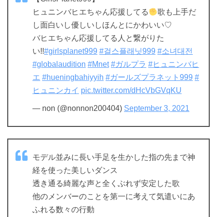
ヒュニンバヒエちゃん応援してる
歌も上手だ
し面白いし優しいしほんとにかわいい♡
バヒエちゃん応援してる人と繋がりた
い!!
#girlsplanet999
#걸스플래닛999
#소녀대전
#globalaudition
#Mnet
#ガルプラ
#ヒュニンバヒ
エ
#hueningbahiyyih
#ガールズプラネット999
#
ヒュニンカイ
pic.twitter.com/dHcVbGVqKU
— non (@nonnon200404)
September 3, 2021
モデル並みに長い手足を生かした指の先まで神
経を使った美しいダンス
透き通る綺麗な声と全くぶれず安定した歌
他のメンバーのことを第一に考えて気遣いにあ
ふれる数々の行動