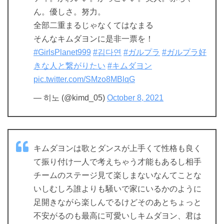
ん。優しさ。努力。
全部二重まるじゃなくてはなまる
そんなキムダヨンに是非一票を！
#GirlsPlanet999
#김다연
#ガルプラ
#ガルプラ好
きな人と繋がりたい
#キムダヨン
pic.twitter.com/SMzo8MBlqG
— 히노 (@kimd_05)
October 8, 2021
キムダヨンは歌とダンスが上手くて性格も良く
て振り付け一人で考えちゃう才能もあるし相手
チームのステージ見て楽しまないなんてことな
いしむしろ誰よりも騒いで家にいるかのように
足開きながら楽しんでるけどそのあとちょっと
不安がるのも最高に可愛いしキムダヨン、君は